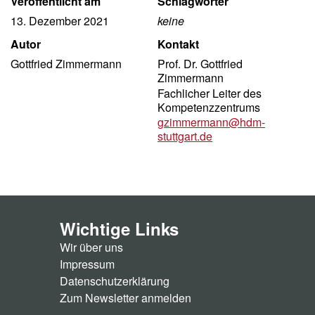
Informationen zu diesem Artikel
Veröffentlicht am
Schlagwörter
13. Dezember 2021
keine
Autor
Kontakt
Gottfried Zimmermann
Prof. Dr. Gottfried
Zimmermann
Fachlicher Leiter des
Kompetenzzentrums
gzimmermann@hdm-
stuttgart.de
Wichtige Links
Wir über uns
Impressum
Datenschutzerklärung
Zum Newsletter anmelden