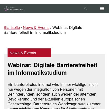
Zum Hauptinhalt springen
Anleitung zur Tastaturbedienung ansehen
Startseite
/
News & Events
/
Webinar: Digitale
Barrierefreiheit im Informatikstudium
News
&
Events
Webinar: Digitale Barrierefreiheit
im Informatikstudium
Ein barrierefreies Internet wird immer wichtiger, nicht
nur wegen der Integration von Personen mit
Behinderungen, sondern auch wegen der alternden
Bevölkerung und der aktuellen europäischen
Gesetzeslage. Barrierefreies Webdesign wird zu einer
immer wichtigeren Kompetenz für Studierende der