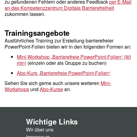
zu gefundenen Fehlern oder anderes Feedback
per E-Mail
an das Kompetenzzentrum Digitale Barrierefreiheit
zukommen lassen.
Trainingsangebote
Ausführliches Training zur Erstellung barrierefreier
PowerPoint-Folien bieten wir in den folgenden Formen an:
Mini-Workshop „Barrierefreie PowerPoint-Folien“ (90
min)
(einzeln oder als Gruppe zu buchen)
Abo-Kurs „Barrierefreie PowerPoint-Folien“
Sehen Sie sich gerne auch unsere weiteren
Mini-
Workshops
und
Abo-Kurse
an.
Wichtige Links
Wir über uns
Impressum