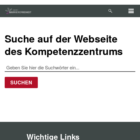
Zum Hauptinhalt springen
Anleitung zur Tastaturbedienung ansehen
Suche auf der Webseite
des Kompetenzzentrums
SUCHEN
Wichtige Links