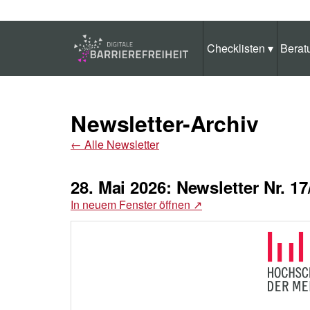
Zum Hauptinhalt springen
Anleitung zur Tastaturbedienung ansehen
Checklisten
▾
Berat
Newsletter-Archiv
←
Alle Newsletter
28. Mai 2026: Newsletter Nr.
In neuem Fenster öffnen
↗