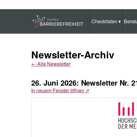
Zum Hauptinhalt springen
Anleitung zur Tastaturbedienung ansehen
Checklisten
▾
Berat
Newsletter-Archiv
←
Alle Newsletter
26. Juni 2026: Newsletter Nr
In neuem Fenster öffnen
↗